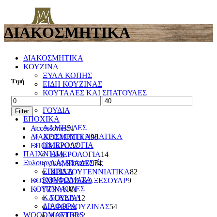
ΔΙΑΚΟΣΜΗΤΙΚΑ
ΔΙΑΚΟΣΜΗΤΙΚΑ
ΚΟΥΖΙΝΑ
ΞΥΛΑ ΚΟΠΗΣ
Τιμή
ΕΙΔΗ ΚΟΥΖΙΝΑΣ
ΚΟΥΤΑΛΕΣ ΚΑΙ ΣΠΑΤΟΥΛΕΣ
ΠΙΑΤΑ & ΜΠΩΛ
ΓΟΥΔΙΑ
Filter
ΕΠΟΧΙΚΑ
ΛΑΜΠΑΔΕΣ
Accessories
51
ΧΡΙΣΤΟΥΓΕΝΝΙΑΤΙΚΑ
ΔΙΑΚΟΣΜΗΤΙΚΑ
98
ΗΜΕΡΟΛΟΓΙΑ
ΕΠΟΧΙΚΑ
157
ΠΑΙΧΝΙΔΙΑ
ΗΜΕΡΟΛΟΓΙΑ
14
Ξυλουργικές Κατασκευές
ΛΑΜΠΑΔΕΣ
74
ΕΠΙΠΛΑ
ΧΡΙΣΤΟΥΓΕΝΝΙΑΤΙΚΑ
82
ΚΟΥΦΩΜΑΤΑ
ΚΟΣΜΗΜΑΤΑ &ΑΞΕΣΟΥΑΡ
9
ΠΙΝΑΚΙΔΕΣ
ΚΟΥΖΙΝΑ
181
ΚΑΓΚΕΛΑ
ΓΟΥΔΙΑ
12
ΔΙΑΦΟΡΑ
ΕΙΔΗ ΚΟΥΖΙΝΑΣ
54
WOODMATTERS
ΚΟΥΠΕΣ
2