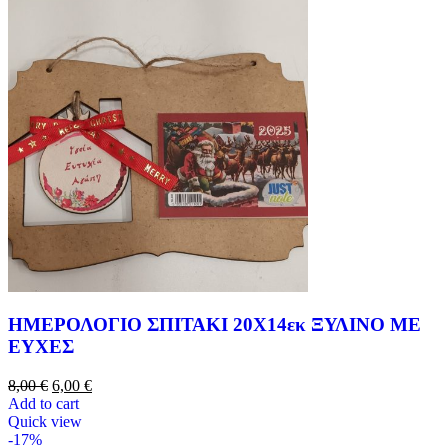
ΗΜΕΡΟΛΟΓΙΟ ΣΠΙΤΑΚΙ 20Χ14εκ ΞΥΛΙΝΟ ΜΕ
ΕΥΧΕΣ
8,00
€
6,00
€
Add to cart
Quick view
-17%