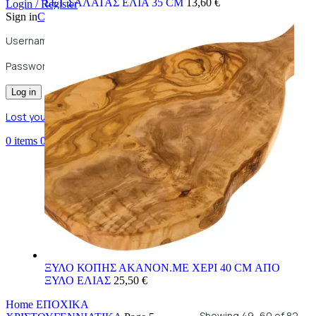
ΣΕΤ ΣΑΛΑΤΑΣ ΕΛΙΑ 35 CM
13,60
€
Login / Register
Sign in
Create an Account
Username or email address
*
Password
*
Log in
Lost your password?
Remember me
0
items
0,00
€
ΞΥΛΟ ΚΟΠΗΣ ΑΚΑΝΟΝ.ΜΕ ΧΕΡΙ 40 CM ΑΠΟ
ΞΥΛΟ ΕΛΙΑΣ
25,50
€
Home
ΕΠΟΧΙΚΑ
Showing 49–60 of 82