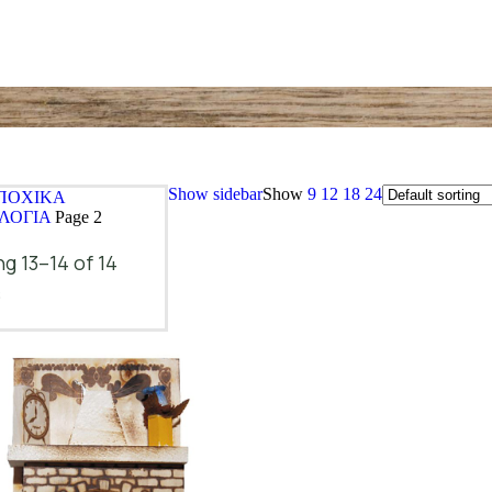
Show sidebar
Show
9
12
18
24
ΠΟΧΙΚΑ
ΛΟΓΙΑ
Page 2
g 13–14 of 14
s