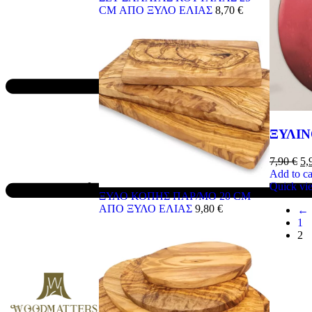
CM ΑΠΟ ΞΥΛΟ ΕΛΙΑΣ
8,70
€
ΞΥΛΙΝ
7,90
€
5,
Add to ca
Quick vi
ΞΥΛΟ ΚΟΠΗΣ ΠΑΡ/ΜΟ 20 CM
ΑΠΟ ΞΥΛΟ ΕΛΙΑΣ
9,80
€
←
1
2