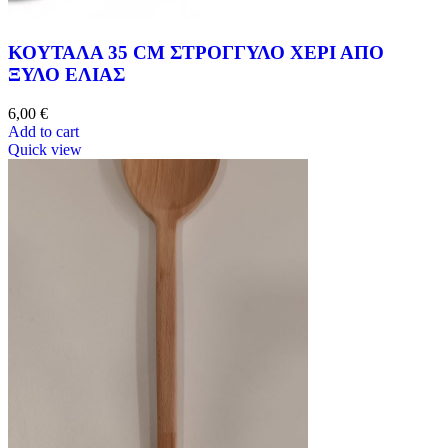
ΚΟΥΤΑΛΑ 35 CM ΣΤΡΟΓΓΥΛΟ ΧΕΡΙ ΑΠΟ
ΞΥΛΟ ΕΛΙΑΣ
6,00
€
Add to cart
Quick view