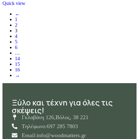
Quick view
←
1
2
3
4
5
6
…
14
15
16
→
Ξύλο και τέχνη για όλες τις
σκέψεις!
Γκλαβάνη 126,Βόλος, 38 221
Tηλέφωνο:697 285 7803
Email:info@woodmatters.gr