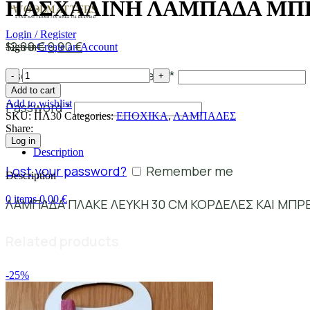
ΠΑΣΧΑΛΙΝΗ ΛΑΜΠΑΔΑ ΜΠ
Login / Register
12,90
€
9,90
€
Sign in
Create an Account
Username or email address
*
Add to cart
Add to wishlist
Password
*
SKU:
ΠΛ30
Categories:
ΕΠΟΧΙΚΑ
,
ΛΑΜΠΑΔΕΣ
Share:
Log in
Description
Lost your password?
Remember me
Description
0
items
0,00
€
ΛΑΜΠΑΔΑ ΠΛΑΚΕ ΛΕΥΚΗ 30 CM ΚΟΡΔΕΛΕΣ ΚΑΙ ΜΠ
Related products
-25%