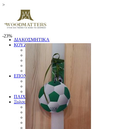
>
-23%
ΔΙΑΚΟΣΜΗΤΙΚΑ
ΚΟΥΖΙΝΑ
ΞΥΛΑ ΚΟΠΗΣ
ΕΙΔΗ ΚΟΥΖΙΝΑΣ
ΚΟΥΤΑΛΕΣ ΚΑΙ ΣΠΑΤΟΥΛΕΣ
ΠΙΑΤΑ & ΜΠΩΛ
ΓΟΥΔΙΑ
ΕΠΟΧΙΚΑ
ΛΑΜΠΑΔΕΣ
ΧΡΙΣΤΟΥΓΕΝΝΙΑΤΙΚΑ
ΗΜΕΡΟΛΟΓΙΑ
ΠΑΙΧΝΙΔΙΑ
Ξυλουργικές Κατασκευές
ΕΠΙΠΛΑ
ΚΟΥΦΩΜΑΤΑ
ΠΙΝΑΚΙΔΕΣ
ΚΑΓΚΕΛΑ
ΔΙΑΦΟΡΑ