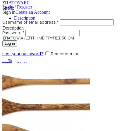
ΣΠΑΤΟΥΛΕΣ
Login / Register
Share:
Sign in
Create an Account
Description
Username or email address
*
Description
Password
*
ΣΠΑΤΟΥΛΑ ΛΕΠΤΗ ΜΕ ΤΡΥΠΕΣ 30 CM
Log in
Related products
Lost your password?
Remember me
-11%
0
items
0,00
€