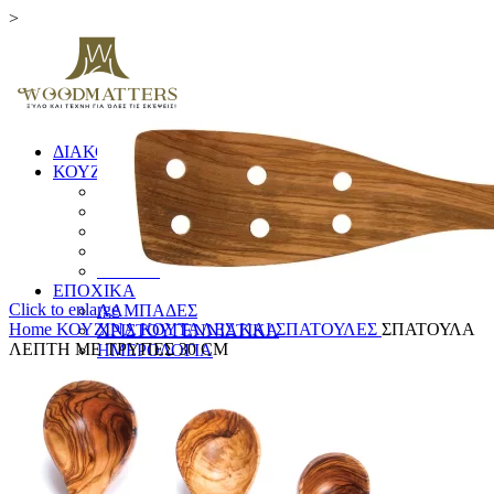
>
ΔΙΑΚΟΣΜΗΤΙΚΑ
ΚΟΥΖΙΝΑ
ΞΥΛΑ ΚΟΠΗΣ
ΕΙΔΗ ΚΟΥΖΙΝΑΣ
ΚΟΥΤΑΛΕΣ ΚΑΙ ΣΠΑΤΟΥΛΕΣ
ΠΙΑΤΑ & ΜΠΩΛ
ΓΟΥΔΙΑ
ΕΠΟΧΙΚΑ
Click to enlarge
ΛΑΜΠΑΔΕΣ
Home
ΚΟΥΖΙΝΑ
ΚΟΥΤΑΛΕΣ ΚΑΙ ΣΠΑΤΟΥΛΕΣ
ΣΠΑΤΟΥΛΑ
ΧΡΙΣΤΟΥΓΕΝΝΙΑΤΙΚΑ
ΛΕΠΤΗ ΜΕ ΤΡΥΠΕΣ 30 CM
ΗΜΕΡΟΛΟΓΙΑ
ΠΑΙΧΝΙΔΙΑ
Ξυλουργικές Κατασκευές
ΕΠΙΠΛΑ
ΚΟΥΦΩΜΑΤΑ
ΠΙΝΑΚΙΔΕΣ
ΚΑΓΚΕΛΑ
ΔΙΑΦΟΡΑ