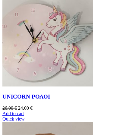
UNICORN ΡΟΛΟΙ
26,00
€
24,00
€
Add to cart
Quick view