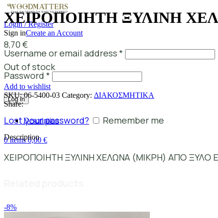
ΧΕΙΡΟΠΟΙΗΤΗ ΞΥΛΙΝΗ ΧΕΛ
Login / Register
Sign in
Create an Account
8,70
€
Username or email address
*
Out of stock
Password
*
Add to wishlist
SKU:
06-5400-03
Category:
ΔΙΑΚΟΣΜΗΤΙΚΑ
Log in
Share:
Lost your password?
Remember me
Description
Description
0
items
0,00
€
ΧΕΙΡΟΠΟΙΗΤΗ ΞΥΛΙΝΗ ΧΕΛΩΝΑ (ΜΙΚΡΗ) ΑΠΟ ΞΥΛΟ Ε
Related products
-8%