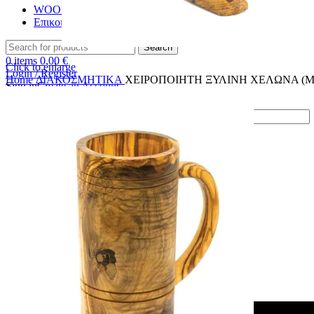
WOODMATTERS
Επικοινωνία
Search
0
items
0,00
€
Click to enlarge
Login / Register
Home
ΔΙΑΚΟΣΜΗΤΙΚΑ
ΧΕΙΡΟΠΟΙΗΤΗ ΞΥΛΙΝΗ ΧΕΛΩΝΑ (Μ
Sign in
Create an Account
Username or email address
*
Password
*
Log in
Lost your password?
Remember me