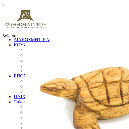
>
Sold out
ΔΙΑΚΟΣΜΗΤΙΚΑ
ΚΟΥΖΙΝΑ
ΞΥΛΑ ΚΟΠΗΣ
ΕΙΔΗ ΚΟΥΖΙΝΑΣ
ΚΟΥΤΑΛΕΣ ΚΑΙ ΣΠΑΤΟΥΛΕΣ
ΠΙΑΤΑ & ΜΠΩΛ
ΓΟΥΔΙΑ
ΕΠΟΧΙΚΑ
ΛΑΜΠΑΔΕΣ
ΧΡΙΣΤΟΥΓΕΝΝΙΑΤΙΚΑ
ΗΜΕΡΟΛΟΓΙΑ
ΠΑΙΧΝΙΔΙΑ
Ξυλουργικές Κατασκευές
ΕΠΙΠΛΑ
ΚΟΥΦΩΜΑΤΑ
ΠΙΝΑΚΙΔΕΣ
ΚΑΓΚΕΛΑ
ΔΙΑΦΟΡΑ