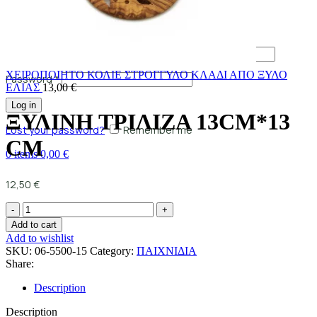
Login / Register
Sign in
Create an Account
Username or email address
*
ΧΕΙΡΟΠΟΙΗΤΟ ΚΟΛΙΕ ΣΤΡΟΓΓΥΛΟ ΚΛΑΔΙ ΑΠΟ ΞΥΛΟ
Password
*
ΕΛΙΑΣ
13,00
€
Log in
ΞΥΛΙΝΗ ΤΡΙΛΙΖΑ 13CM*13
Lost your password?
Remember me
CM
0
items
0,00
€
12,50
€
Add to cart
Add to wishlist
SKU:
06-5500-15
Category:
ΠΑΙΧΝΙΔΙΑ
Share:
Description
Description