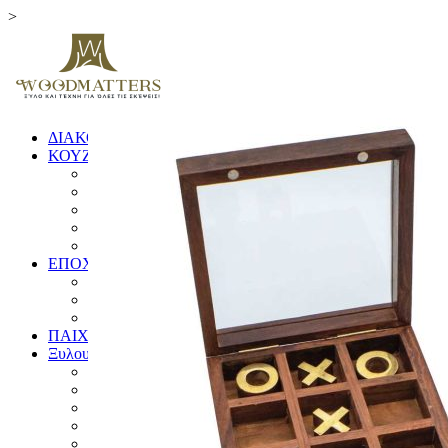
>
ΔΙΑΚΟΣΜΗΤΙΚΑ
ΚΟΥΖΙΝΑ
ΞΥΛΑ ΚΟΠΗΣ
ΕΙΔΗ ΚΟΥΖΙΝΑΣ
ΚΟΥΤΑΛΕΣ ΚΑΙ ΣΠΑΤΟΥΛΕΣ
ΠΙΑΤΑ & ΜΠΩΛ
ΓΟΥΔΙΑ
ΕΠΟΧΙΚΑ
ΛΑΜΠΑΔΕΣ
ΧΡΙΣΤΟΥΓΕΝΝΙΑΤΙΚΑ
ΗΜΕΡΟΛΟΓΙΑ
ΠΑΙΧΝΙΔΙΑ
Ξυλουργικές Κατασκευές
ΕΠΙΠΛΑ
ΚΟΥΦΩΜΑΤΑ
ΠΙΝΑΚΙΔΕΣ
ΚΑΓΚΕΛΑ
ΔΙΑΦΟΡΑ