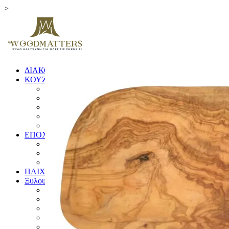
>
ΔΙΑΚΟΣΜΗΤΙΚΑ
ΚΟΥΖΙΝΑ
ΞΥΛΑ ΚΟΠΗΣ
ΕΙΔΗ ΚΟΥΖΙΝΑΣ
ΚΟΥΤΑΛΕΣ ΚΑΙ ΣΠΑΤΟΥΛΕΣ
ΠΙΑΤΑ & ΜΠΩΛ
ΓΟΥΔΙΑ
ΕΠΟΧΙΚΑ
ΛΑΜΠΑΔΕΣ
ΧΡΙΣΤΟΥΓΕΝΝΙΑΤΙΚΑ
ΗΜΕΡΟΛΟΓΙΑ
ΠΑΙΧΝΙΔΙΑ
Ξυλουργικές Κατασκευές
ΕΠΙΠΛΑ
ΚΟΥΦΩΜΑΤΑ
ΠΙΝΑΚΙΔΕΣ
ΚΑΓΚΕΛΑ
ΔΙΑΦΟΡΑ