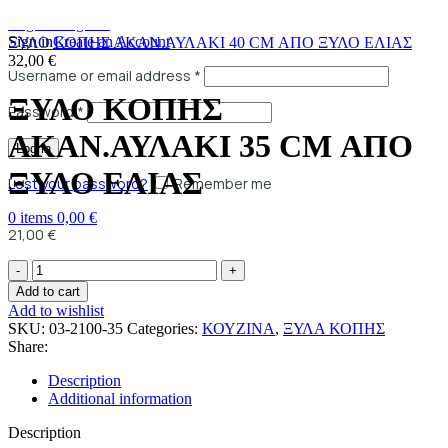
Login / Register
Sign in
Create an Account
ΞΥΛΟ ΚΟΠΗΣ ΑΚΑΝ.ΑΥΛΑΚΙ 40 CM ΑΠΟ ΞΥΛΟ ΕΛΙΑΣ
32,00
€
Username or email address
*
ΞΥΛΟ ΚΟΠΗΣ
Password
*
ΑΚΑΝ.ΑΥΛΑΚΙ 35 CM ΑΠΟ
Log in
ΞΥΛΟ ΕΛΙΑΣ
Lost your password?
Remember me
0
items
0,00
€
21,00
€
Add to cart
Add to wishlist
SKU:
03-2100-35
Categories:
ΚΟΥΖΙΝΑ
,
ΞΥΛΑ ΚΟΠΗΣ
Share:
Description
Additional information
Description