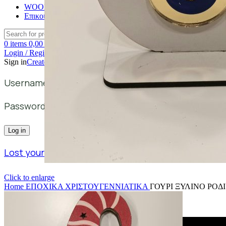
WOODMATTERS
Επικοινωνία
Search
0
items
0,00
€
Login / Register
Sign in
Create an Account
Username or email address
*
Password
*
Log in
Lost your password?
Remember me
Click to enlarge
Home
ΕΠΟΧΙΚΑ
ΧΡΙΣΤΟΥΓΕΝΝΙΑΤΙΚΑ
ΓΟΥΡΙ ΞΥΛΙΝΟ ΡΟΔ