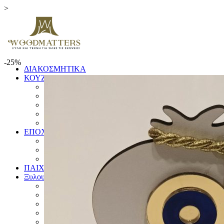
>
-25%
ΔΙΑΚΟΣΜΗΤΙΚΑ
ΚΟΥΖΙΝΑ
ΞΥΛΑ ΚΟΠΗΣ
ΕΙΔΗ ΚΟΥΖΙΝΑΣ
ΚΟΥΤΑΛΕΣ ΚΑΙ ΣΠΑΤΟΥΛΕΣ
ΠΙΑΤΑ & ΜΠΩΛ
ΓΟΥΔΙΑ
ΕΠΟΧΙΚΑ
ΛΑΜΠΑΔΕΣ
ΧΡΙΣΤΟΥΓΕΝΝΙΑΤΙΚΑ
ΗΜΕΡΟΛΟΓΙΑ
ΠΑΙΧΝΙΔΙΑ
Ξυλουργικές Κατασκευές
ΕΠΙΠΛΑ
ΚΟΥΦΩΜΑΤΑ
ΠΙΝΑΚΙΔΕΣ
ΚΑΓΚΕΛΑ
ΔΙΑΦΟΡΑ