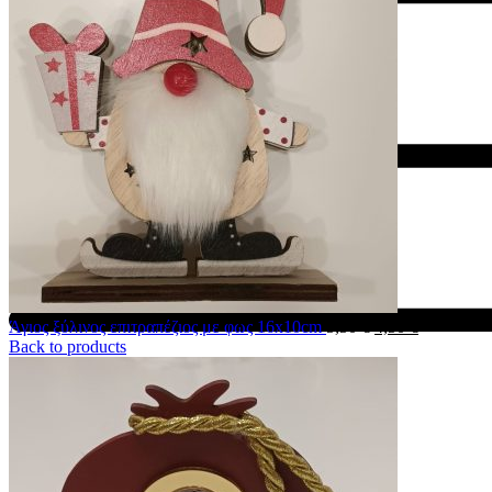
Άγιος ξύλινος επιτραπέζιος με φως 16x10cm
5,50
€
4,50
€
Back to products