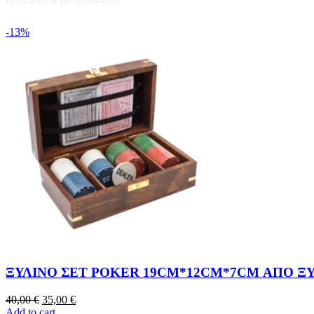
-13%
ΞΥΛΙΝΟ ΣΕΤ POKER 19CM*12CM*7CM ΑΠΟ ΞΥ
40,00
€
35,00
€
Add to cart