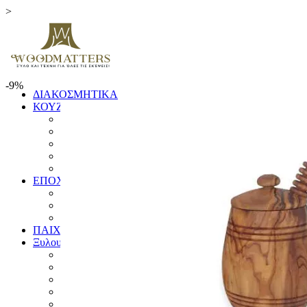
>
-9%
ΔΙΑΚΟΣΜΗΤΙΚΑ
ΚΟΥΖΙΝΑ
ΞΥΛΑ ΚΟΠΗΣ
ΕΙΔΗ ΚΟΥΖΙΝΑΣ
ΚΟΥΤΑΛΕΣ ΚΑΙ ΣΠΑΤΟΥΛΕΣ
ΠΙΑΤΑ & ΜΠΩΛ
ΓΟΥΔΙΑ
ΕΠΟΧΙΚΑ
ΛΑΜΠΑΔΕΣ
ΧΡΙΣΤΟΥΓΕΝΝΙΑΤΙΚΑ
ΗΜΕΡΟΛΟΓΙΑ
ΠΑΙΧΝΙΔΙΑ
Ξυλουργικές Κατασκευές
ΕΠΙΠΛΑ
ΚΟΥΦΩΜΑΤΑ
ΠΙΝΑΚΙΔΕΣ
ΚΑΓΚΕΛΑ
ΔΙΑΦΟΡΑ