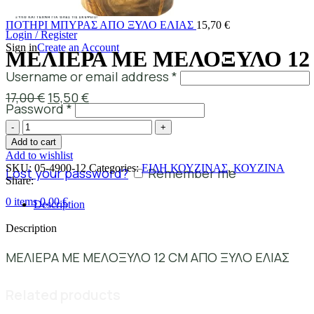
ΠΟΤΗΡΙ ΜΠΥΡΑΣ ΑΠΟ ΞΥΛΟ ΕΛΙΑΣ
15,70
€
Login / Register
Sign in
Create an Account
ΜΕΛΙΕΡΑ ΜΕ ΜΕΛΟΞΥΛΟ 12
Username or email address
*
17,00
€
15,50
€
Password
*
Add to cart
Log in
Add to wishlist
SKU:
05-4900-12
Categories:
ΕΙΔΗ ΚΟΥΖΙΝΑΣ
,
ΚΟΥΖΙΝΑ
Lost your password?
Remember me
Share:
0
items
0,00
€
Description
Description
ΜΕΛΙΕΡΑ ΜΕ ΜΕΛΟΞΥΛΟ 12 CM ΑΠΟ ΞΥΛΟ ΕΛΙΑΣ
Related products