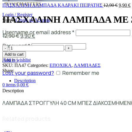
ΠΑΣΧΑΛΙΝΗ ΛΑΜΠΑΔΑ ΚΑΔΡΑΚΙ ΠΕΙΡΑΤΗΣ
12,90
€
9,90
€
Login / Register
ΠΑΣΧΑΛΙΝΗ ΛΑΜΠΑΔΑ ΜΕ 
Sign in
Create an Account
Username or email address
*
12,90
€
9,90
€
Password
*
Add to cart
Add to wishlist
Log in
SKU:
ΠΛ47
Categories:
ΕΠΟΧΙΚΑ
,
ΛΑΜΠΑΔΕΣ
Share:
Lost your password?
Remember me
Description
0
items
0,00
€
Description
ΛΑΜΠΑΔΑ ΣΤΡΟΓΓΥΛΗ 40 CM ΜΠΕΖ ΔΙΑΚΟΣΜΗΜΕΝΗ Μ
Related products