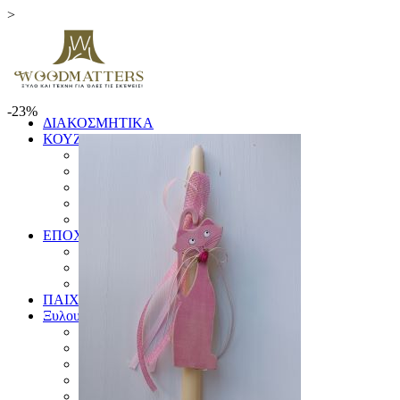
>
-23%
ΔΙΑΚΟΣΜΗΤΙΚΑ
ΚΟΥΖΙΝΑ
ΞΥΛΑ ΚΟΠΗΣ
ΕΙΔΗ ΚΟΥΖΙΝΑΣ
ΚΟΥΤΑΛΕΣ ΚΑΙ ΣΠΑΤΟΥΛΕΣ
ΠΙΑΤΑ & ΜΠΩΛ
ΓΟΥΔΙΑ
ΕΠΟΧΙΚΑ
ΛΑΜΠΑΔΕΣ
ΧΡΙΣΤΟΥΓΕΝΝΙΑΤΙΚΑ
ΗΜΕΡΟΛΟΓΙΑ
ΠΑΙΧΝΙΔΙΑ
Ξυλουργικές Κατασκευές
ΕΠΙΠΛΑ
ΚΟΥΦΩΜΑΤΑ
ΠΙΝΑΚΙΔΕΣ
ΚΑΓΚΕΛΑ
ΔΙΑΦΟΡΑ