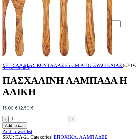
Login / Register
Sign in
Create an Account
Username or email address
*
Password
*
Log in
Lost your password?
Remember me
ΣΕΤ ΣΑΛΑΤΑΣ ΚΟΥΤΑΛΑΣ 25 CM ΑΠΟ ΞΥΛΟ ΕΛΙΑΣ
8,70
€
0
items
0,00
€
ΠΑΣΧΑΛΙΝΗ ΛΑΜΠΑΔΑ Η
ΑΛΙΚΗ
15,00
€
12,50
€
Add to cart
Add to wishlist
SKU:
ΠΛ-21
Categories:
ΕΠΟΧΙΚΑ
,
ΛΑΜΠΑΔΕΣ