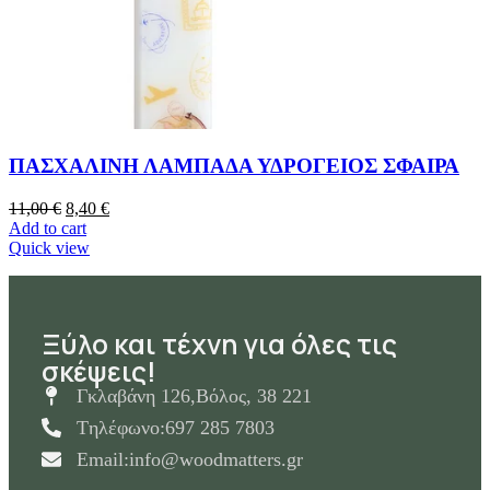
ΠΑΣΧΑΛΙΝΗ ΛΑΜΠΑΔΑ ΥΔΡΟΓΕΙΟΣ ΣΦΑΙΡΑ
11,00
€
8,40
€
Add to cart
Quick view
Ξύλο και τέχνη για όλες τις
σκέψεις!
Γκλαβάνη 126,Βόλος, 38 221
Tηλέφωνο:697 285 7803
Email:info@woodmatters.gr