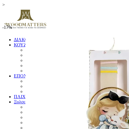
>
-17%
ΔΙΑΚΟΣΜΗΤΙΚΑ
ΚΟΥΖΙΝΑ
ΞΥΛΑ ΚΟΠΗΣ
ΕΙΔΗ ΚΟΥΖΙΝΑΣ
ΚΟΥΤΑΛΕΣ ΚΑΙ ΣΠΑΤΟΥΛΕΣ
ΠΙΑΤΑ & ΜΠΩΛ
ΓΟΥΔΙΑ
ΕΠΟΧΙΚΑ
ΛΑΜΠΑΔΕΣ
ΧΡΙΣΤΟΥΓΕΝΝΙΑΤΙΚΑ
ΗΜΕΡΟΛΟΓΙΑ
ΠΑΙΧΝΙΔΙΑ
Ξυλουργικές Κατασκευές
ΕΠΙΠΛΑ
ΚΟΥΦΩΜΑΤΑ
ΠΙΝΑΚΙΔΕΣ
ΚΑΓΚΕΛΑ
ΔΙΑΦΟΡΑ