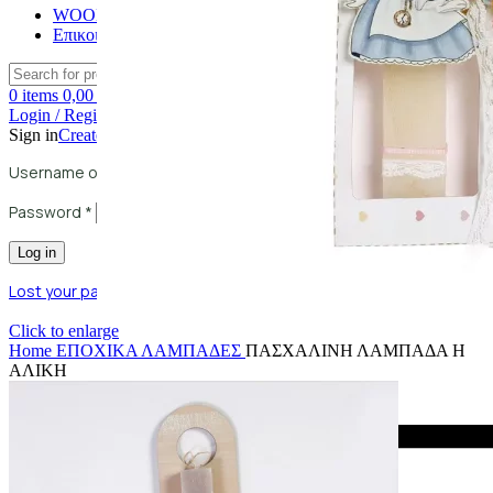
WOODMATTERS
Επικοινωνία
Search
0
items
0,00
€
Login / Register
Sign in
Create an Account
Username or email address
*
Password
*
Log in
Lost your password?
Remember me
Click to enlarge
Home
ΕΠΟΧΙΚΑ
ΛΑΜΠΑΔΕΣ
ΠΑΣΧΑΛΙΝΗ ΛΑΜΠΑΔΑ Η
ΑΛΙΚΗ