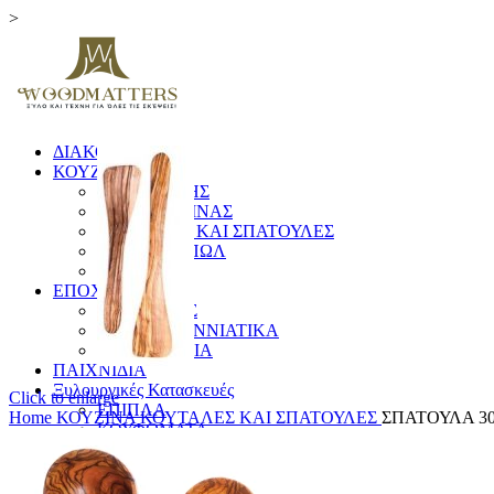
>
ΔΙΑΚΟΣΜΗΤΙΚΑ
ΚΟΥΖΙΝΑ
ΞΥΛΑ ΚΟΠΗΣ
ΕΙΔΗ ΚΟΥΖΙΝΑΣ
ΚΟΥΤΑΛΕΣ ΚΑΙ ΣΠΑΤΟΥΛΕΣ
ΠΙΑΤΑ & ΜΠΩΛ
ΓΟΥΔΙΑ
ΕΠΟΧΙΚΑ
ΛΑΜΠΑΔΕΣ
ΧΡΙΣΤΟΥΓΕΝΝΙΑΤΙΚΑ
ΗΜΕΡΟΛΟΓΙΑ
ΠΑΙΧΝΙΔΙΑ
Ξυλουργικές Κατασκευές
Click to enlarge
ΕΠΙΠΛΑ
Home
ΚΟΥΖΙΝΑ
ΚΟΥΤΑΛΕΣ ΚΑΙ ΣΠΑΤΟΥΛΕΣ
ΣΠΑΤΟΥΛΑ 3
ΚΟΥΦΩΜΑΤΑ
ΠΙΝΑΚΙΔΕΣ
ΚΑΓΚΕΛΑ
ΔΙΑΦΟΡΑ