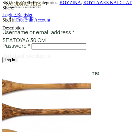
SKU:
01-1500-07
Categories:
ΚΟΥΖΙΝΑ
,
ΚΟΥΤΑΛΕΣ ΚΑΙ ΣΠΑ
Share:
Login / Register
Description
Sign in
Create an Account
Description
Username or email address
*
ΣΠΑΤΟΥΛΑ 30 CM
Password
*
Related products
Log in
Lost your password?
Remember me
0
items
0,00
€