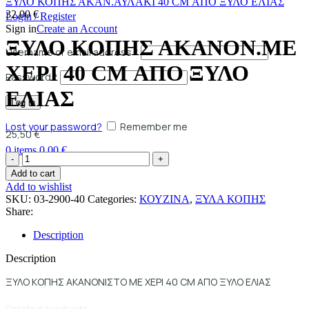
ΞΥΛΟ ΚΟΠΗΣ ΑΚΑΝ.ΑΥΛΑΚΙ 40 CM ΑΠΟ ΞΥΛΟ ΕΛΙΑΣ
32,00
€
Login / Register
Sign in
Create an Account
ΞΥΛΟ ΚΟΠΗΣ ΑΚΑΝΟΝ.ΜΕ
Username or email address
*
ΧΕΡΙ 40 CM ΑΠΟ ΞΥΛΟ
Password
*
ΕΛΙΑΣ
Log in
Lost your password?
Remember me
25,50
€
0
items
0,00
€
Add to cart
Add to wishlist
SKU:
03-2900-40
Categories:
ΚΟΥΖΙΝΑ
,
ΞΥΛΑ ΚΟΠΗΣ
Share:
Description
Description
ΞΥΛΟ ΚΟΠΗΣ ΑΚΑΝΟΝΙΣΤΟ ΜΕ ΧΕΡΙ 40 CM ΑΠΟ ΞΥΛΟ ΕΛΙΑΣ
Related products