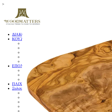
>
ΔΙΑΚΟΣΜΗΤΙΚΑ
ΚΟΥΖΙΝΑ
ΞΥΛΑ ΚΟΠΗΣ
ΕΙΔΗ ΚΟΥΖΙΝΑΣ
ΚΟΥΤΑΛΕΣ ΚΑΙ ΣΠΑΤΟΥΛΕΣ
ΠΙΑΤΑ & ΜΠΩΛ
ΓΟΥΔΙΑ
ΕΠΟΧΙΚΑ
ΛΑΜΠΑΔΕΣ
ΧΡΙΣΤΟΥΓΕΝΝΙΑΤΙΚΑ
ΗΜΕΡΟΛΟΓΙΑ
ΠΑΙΧΝΙΔΙΑ
Ξυλουργικές Κατασκευές
ΕΠΙΠΛΑ
ΚΟΥΦΩΜΑΤΑ
ΠΙΝΑΚΙΔΕΣ
ΚΑΓΚΕΛΑ
ΔΙΑΦΟΡΑ