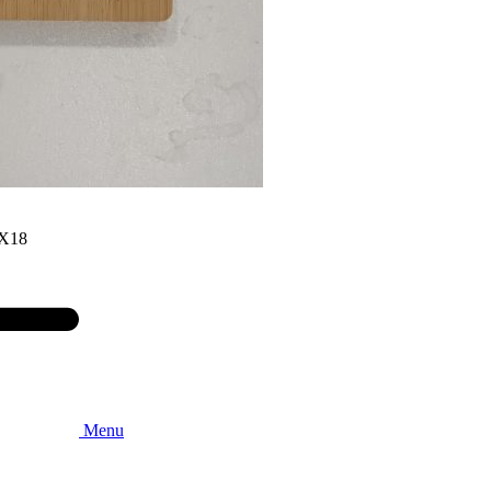
Χ18
Menu