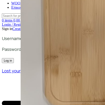
WOODMATTERS
Επικοινωνία
Search
0
items
0,00
€
Login / Register
Sign in
Create an Account
Username or email address
*
Password
*
Log in
Lost your password?
Remember me