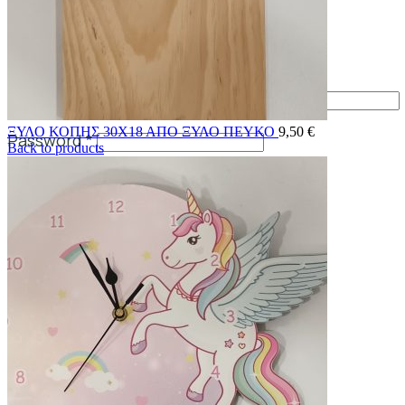
Login / Register
Sign in
Create an Account
Username or email address
*
ΞΥΛΟ ΚΟΠΗΣ 30Χ18 ΑΠΟ ΞΥΛΟ ΠΕΥΚΟ
9,50
€
Password
*
Back to products
Log in
Lost your password?
Remember me
0
items
0,00
€