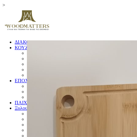
>
ΔΙΑΚΟΣΜΗΤΙΚΑ
ΚΟΥΖΙΝΑ
ΞΥΛΑ ΚΟΠΗΣ
ΕΙΔΗ ΚΟΥΖΙΝΑΣ
ΚΟΥΤΑΛΕΣ ΚΑΙ ΣΠΑΤΟΥΛΕΣ
ΠΙΑΤΑ & ΜΠΩΛ
ΓΟΥΔΙΑ
ΕΠΟΧΙΚΑ
ΛΑΜΠΑΔΕΣ
ΧΡΙΣΤΟΥΓΕΝΝΙΑΤΙΚΑ
ΗΜΕΡΟΛΟΓΙΑ
ΠΑΙΧΝΙΔΙΑ
Ξυλουργικές Κατασκευές
ΕΠΙΠΛΑ
ΚΟΥΦΩΜΑΤΑ
ΠΙΝΑΚΙΔΕΣ
ΚΑΓΚΕΛΑ
ΔΙΑΦΟΡΑ