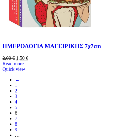
ΗΜΕΡΟΛΟΓΙΑ ΜΑΓΕΙΡΙΚΗΣ 7χ7cm
2,00
€
1,50
€
Read more
Quick view
←
1
2
3
4
5
6
7
8
9
…