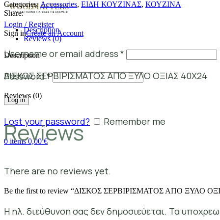
Categories:
Accessories
,
ΕΙΔΗ ΚΟΥΖΙΝΑΣ
,
ΚΟΥΖΙΝΑ
Share:
Login / Register
Description
Sign in
Create an Account
Reviews (0)
Username or email address
*
Description
ΔΙΣΚΟΣ ΣΕΡΒΙΡΙΣΜΑΤΟΣ ΑΠΟ ΞΥΛΟ ΟΞΙΑΣ 40Χ24
Password
*
Reviews (0)
Log in
Lost your password?
Remember me
Reviews
0
items
0,00
€
There are no reviews yet.
Be the first to review “ΔΙΣΚΟΣ ΣΕΡΒΙΡΙΣΜΑΤΟΣ ΑΠΟ ΞΥΛΟ ΟΞ
Η ηλ. διεύθυνση σας δεν δημοσιεύεται.
Τα υποχρεω