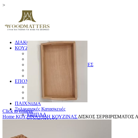
>
ΔΙΑΚΟΣΜΗΤΙΚΑ
ΚΟΥΖΙΝΑ
ΞΥΛΑ ΚΟΠΗΣ
ΕΙΔΗ ΚΟΥΖΙΝΑΣ
ΚΟΥΤΑΛΕΣ ΚΑΙ ΣΠΑΤΟΥΛΕΣ
ΠΙΑΤΑ & ΜΠΩΛ
ΓΟΥΔΙΑ
ΕΠΟΧΙΚΑ
ΛΑΜΠΑΔΕΣ
ΧΡΙΣΤΟΥΓΕΝΝΙΑΤΙΚΑ
ΗΜΕΡΟΛΟΓΙΑ
ΠΑΙΧΝΙΔΙΑ
Ξυλουργικές Κατασκευές
Click to enlarge
ΕΠΙΠΛΑ
Home
ΚΟΥΖΙΝΑ
ΕΙΔΗ ΚΟΥΖΙΝΑΣ
ΔΙΣΚΟΣ ΣΕΡΒΙΡΙΣΜΑΤΟΣ 
ΚΟΥΦΩΜΑΤΑ
ΠΙΝΑΚΙΔΕΣ
ΚΑΓΚΕΛΑ
ΔΙΑΦΟΡΑ