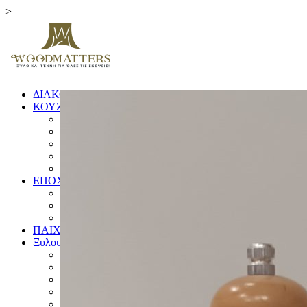
>
ΔΙΑΚΟΣΜΗΤΙΚΑ
ΚΟΥΖΙΝΑ
ΞΥΛΑ ΚΟΠΗΣ
ΕΙΔΗ ΚΟΥΖΙΝΑΣ
ΚΟΥΤΑΛΕΣ ΚΑΙ ΣΠΑΤΟΥΛΕΣ
ΠΙΑΤΑ & ΜΠΩΛ
ΓΟΥΔΙΑ
ΕΠΟΧΙΚΑ
ΛΑΜΠΑΔΕΣ
ΧΡΙΣΤΟΥΓΕΝΝΙΑΤΙΚΑ
ΗΜΕΡΟΛΟΓΙΑ
ΠΑΙΧΝΙΔΙΑ
Ξυλουργικές Κατασκευές
ΕΠΙΠΛΑ
ΚΟΥΦΩΜΑΤΑ
ΠΙΝΑΚΙΔΕΣ
ΚΑΓΚΕΛΑ
ΔΙΑΦΟΡΑ