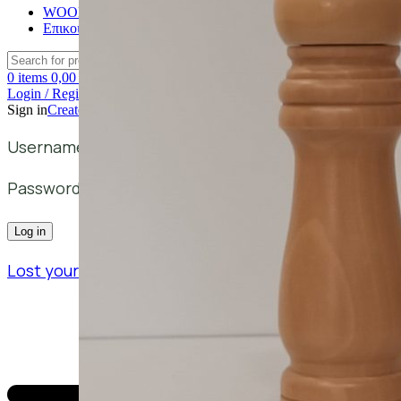
WOODMATTERS
Επικοινωνία
Search
0
items
0,00
€
Login / Register
Sign in
Create an Account
Username or email address
*
Password
*
Log in
Lost your password?
Remember me